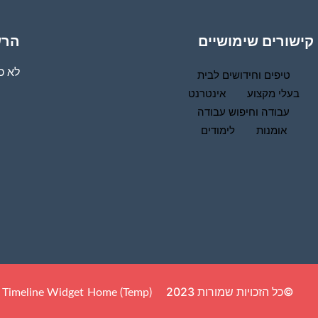
קישורים שימושיים
הרש
לא כד
טיפים וחידושים לבית
בעלי מקצוע
אינטרנט
עבודה וחיפוש עבודה
אומנות
לימודים
©כל הזכויות שמורות 2023
 Timeline Widget
Home (Temp)