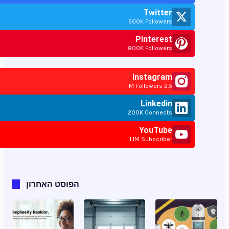
Twitter
500K Followers
Pinterest
800K Followers
Instagram
2.5 M Followers
Linkedin
200K Connects
YouTube
1.1M Subscriber
הפוסט האחרון