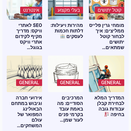
קוטל יתושים
בעלי מקצוע
אינטרנט
מומחי גרין פלייס
מהירות ויעילות:
SEO לאתרי
ממליצים: איך
דלתות חכמות
וויקס: מדריך
לבחור קוטל
לעסקים
מקיף לקידום
יתושים
אתרי וויקס
שמתאים…
בגוגל…
GENERAL
GENERAL
GENERAL
המדריך המלא
המרכיבים
אירועי חברה
לבחירת קבלן
הסודיים: מה
וגיבוש במתחם
עבודות גובה
באמת עובד
הבאולינג
בחיפה
בקרמי פנים
המפואר של
לעור שמן…
עולם
המשחקים…