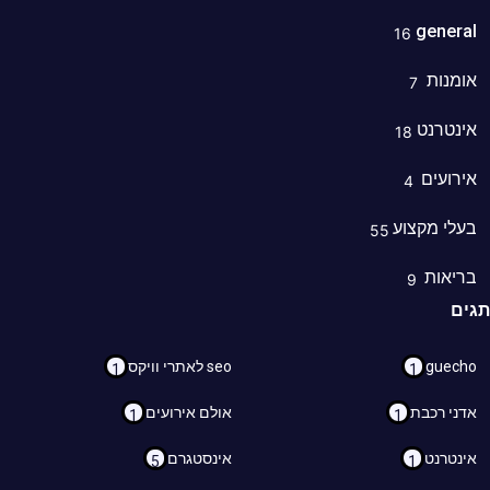
genera
16
מנות
7
נטרנט
18
רועים
4
לי מקצוע
55
ריאות
9
ם
guec
seo לאתרי וויקס
1
1
ני רכבת
אולם אירועים
1
1
נטרנט
אינסטגרם
5
1