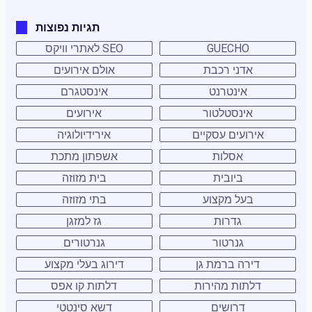
תגיות נפוצות
GUECHO
SEO לאתרי וויקס
אדני רכבת
אולם אירועים
אינטרנט
אינסטגרם
אינסטלטור
אירועים
אירועים עסקיים
אירידיולוגיה
אסלות
אשפתון מתכת
ביובית
בית מזוזה
בעל מקצוע
בתי מזוזה
גדרות
גז למזגן
גנרטור
גנרטורים
דירה ברמת גן
דירוג בעלי מקצוע
דלתות מהירות
דלתות קו אפס
דרושים
דשא סינטטי