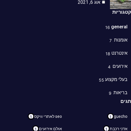
אוג 6, 2021
וריות
genera
16
מנות
7
נטרנט
18
רועים
4
לי מקצוע
55
ריאות
9
ם
guec
seo לאתרי וויקס
1
1
ני רכבת
אולם אירועים
1
1