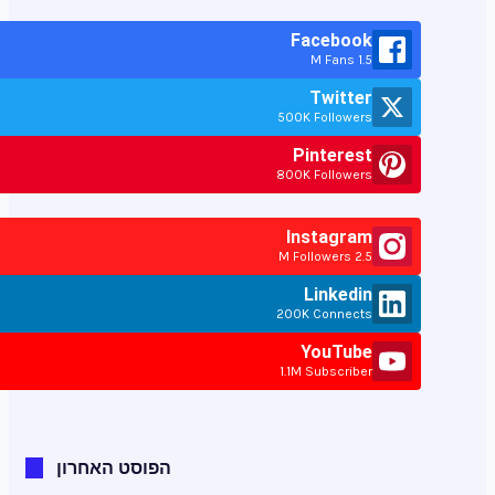
Facebook
1.5 M Fans
Twitter
500K Followers
Pinterest
800K Followers
Instagram
2.5 M Followers
Linkedin
200K Connects
YouTube
1.1M Subscriber
הפוסט האחרון