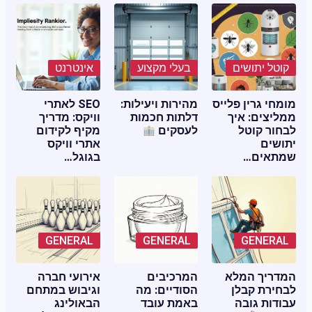
קוטל יתושים
בעלי מקצוע
אינטרנט
מומחי גרין פלייס
מהירות ויעילות:
SEO לאתרי
ממליצים: איך
דלתות חכמות
וויקס: מדריך
לבחור קוטל
לעסקים
מקיף לקידום
יתושים
אתרי וויקס
שמתאים…
בגוגל…
GENERAL
GENERAL
GENERAL
המדריך המלא
המרכיבים
אירועי חברה
לבחירת קבלן
הסודיים: מה
וגיבוש במתחם
עבודות גובה
באמת עובד
הבאולינג