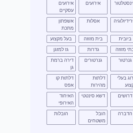
נסטלטור
אירועים
אירועים
עסקיים
רידיולוגיה
אסלות
אשפתון
מתכת
ביובית
בית מזוזה
בעל מקצוע
תי מזוזה
גדרות
גז למזגן
גנרטור
גנרטורים
דירה ברמת
גן
וג בעלי
דלתות
דלתות קו
צוע
מהירות
אפס
דרושים
דשא סינטטי
האיחוד
האירופי
הדברה
הובל
הובלות
משטחים