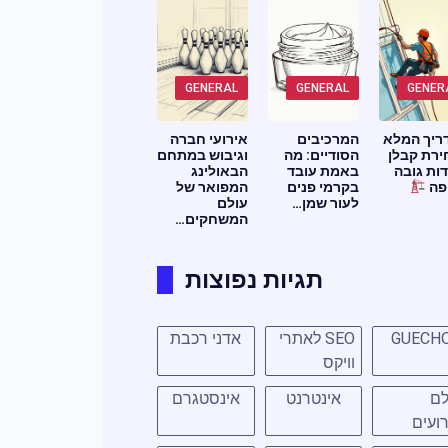
GENERAL
GENERAL
GENER
ריך המלא
המרכיבים
אירועי חברה
ירת קבלן
הסודיים: מה
וגיבוש במתחם
ות גובה
באמת עובד
הבאולינג
פה
בקרמי פנים
המפואר של
לעור שמן…
עולם
המשחקים…
תגיות נפוצות
GUECH
SEO לאתרי
אדני רכבת
וויקס
לם
אינטרנט
אינסטגרם
ועים