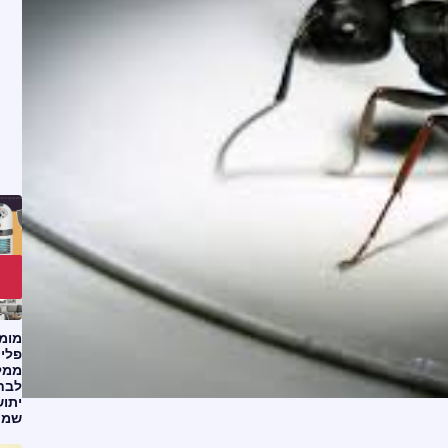
מומח
פליי
ממלי
לבחו
יתוש
שמת