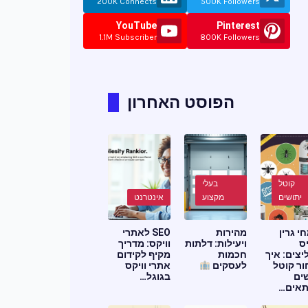
200K Connects
500K Followers
YouTube
Pinterest
1.1M Subscriber
800K Followers
הפוסט האחרון
קוטל
בעלי
יתושים
מקצוע
אינטרנט
י גרין
מהירות
SEO לאתרי
ס
ויעילות: דלתות
וויקס: מדריך
צים: איך
חכמות
מקיף לקידום
ר קוטל
לעסקים
אתרי וויקס
ים
בגוגל…
אים…