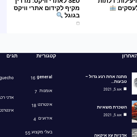
יעילות: דלתות
SEO לאתרי וויקס: מדריך
עסקים
מקיף לקידום אתרי וויקס
בגוגל
ינו 11, 2025
אחרון
קטגוריות
תגים
מתנה אחת רגע גדול –
general
guecho
16
טבעות…
אוג 5, 2021
אומנות
7
אדני רכ
אינטרנט
18
השכרת משאיות
אינטרנט
אוג 5, 2021
אירועים
4
בעלי מקצוע
55
אדניות עץ איקאה