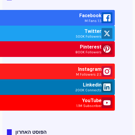
Facebook
1.5 M Fans
Twitter
500K Followers
Pinterest
800K Followers
Instagram
2.5 M Followers
Linkedin
200K Connects
YouTube
1.1M Subscriber
הפוסט האחרון