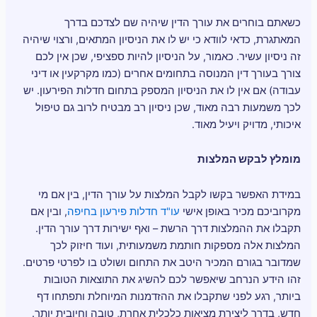
כשאתם בוחרים את עורך הדין שיהיה שם לצדכם בדרך
המאתגרת, כדאי לוודא כי יש לו את הניסיון המתאים, ורצוי שיהיה
זה ניסיון עשיר. כאמור, על הניסיון להיות ספציפי, שכן אין לכם
צורך בעורך דין המנוסה בתחומים אחרים (כמו מקרקעין או דיני
עבודה) אם אין לו את הניסיון המספק בתחום חדלות הפירעון. יש
לכך משמעות רבה מאוד, שכן ניסיון רב מבטיח לרוב גם טיפול
איכותי, מדויק ויעיל מאוד.
מומלץ לבקש המלצות
במידת האפשר בקשו לקבל המלצות על עורך הדין, בין אם מי
מקרוביכם מכיר באופן אישי
עו"ד חדלות פירעון בחיפה
, ובין אם
תקבלו את ההמלצות דרך הרשת – ואף ישירות דרך עורך הדין.
המלצות אלה מספקות חותמת משמעותית, ועוד חיזוק לכך
שמדובר בגורם המכיר היטב את התחום ושולט בו לפרטי פרטים.
זהו הידע הנרחב שיאפשר לכם להשיג את התוצאות הטובות
ביותר, רגע לפני שתקבלו את ההזדמנות המיוחלת ותפתחו דף
חדש, בדרך ליצירת מציאות כלכלית אחרת, טובה וחיובית יותר.