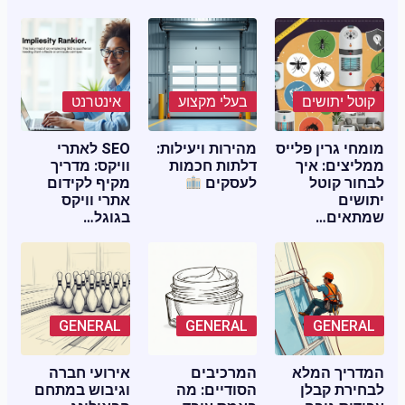
קוטל יתושים
בעלי מקצוע
אינטרנט
מומחי גרין פלייס
מהירות ויעילות:
SEO לאתרי
ממליצים: איך
דלתות חכמות
וויקס: מדריך
לבחור קוטל
לעסקים
מקיף לקידום
יתושים
אתרי וויקס
שמתאים…
בגוגל…
GENERAL
GENERAL
GENERAL
המדריך המלא
המרכיבים
אירועי חברה
לבחירת קבלן
הסודיים: מה
וגיבוש במתחם