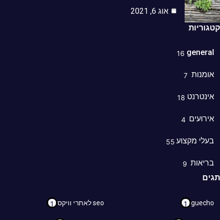
אוג 6, 2021
וריות
genera
16
מנות
7
נטרנט
18
רועים
4
לי מקצוע
55
ריאות
9
ם
guec
seo לאתרי וויקס
1
1