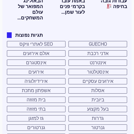
עבודות גובה
באמת עובד
הבאולינג
בחיפה
בקרמי פנים
המפואר של
לעור שמן…
עולם
המשחקים…
תגיות נפוצות
GUECHO
SEO לאתרי וויקס
אדני רכבת
אולם אירועים
אינטרנט
אינסטגרם
אינסטלטור
אירועים
אירועים עסקיים
אירידיולוגיה
אסלות
אשפתון מתכת
ביובית
בית מזוזה
בעל מקצוע
בתי מזוזה
גדרות
גז למזגן
גנרטור
גנרטורים