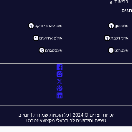
ריאות
9
ם
guec
seo לאתרי וויקס
1
1
ני רכבת
אולם אירועים
1
1
נטרנט
אינסטגרם
5
1
זכויות יוצרים © 2024 | כל הזכויות שמורות | יומי ב
טיפים וחידושים לבית
בעלי מקצוע
אינטרנט