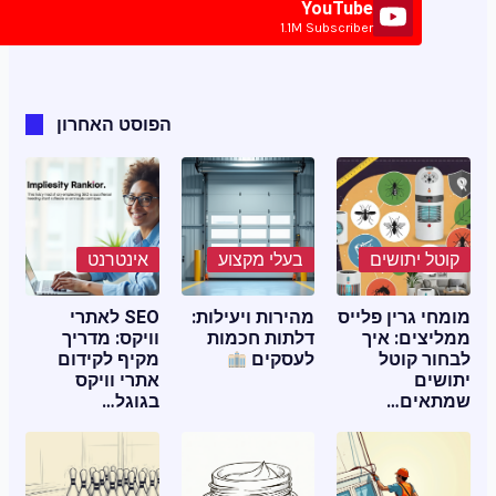
YouTube
1.1M Subscriber
הפוסט האחרון
קוטל יתושים
בעלי מקצוע
אינטרנט
מומחי גרין פלייס
מהירות ויעילות:
SEO לאתרי
ממליצים: איך
דלתות חכמות
וויקס: מדריך
לבחור קוטל
לעסקים
מקיף לקידום
יתושים
אתרי וויקס
שמתאים…
בגוגל…