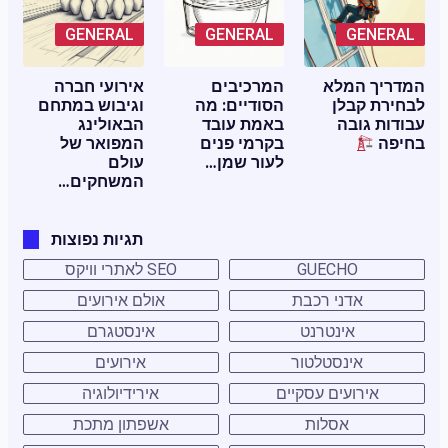
GENERAL
GENERAL
GENERAL
המדריך המלא
המרכיבים
אירועי חברה
לבחירת קבלן
הסודיים: מה
וגיבוש במתחם
עבודות גובה
באמת עובד
הבאולינג
בחיפה
בקרמי פנים
המפואר של
לעור שמן…
עולם
המשחקים…
תגיות נפוצות
GUECHO
SEO לאתרי וויקס
אדני רכבת
אולם אירועים
אינטרנט
אינסטגרם
אינסטלטור
אירועים
אירועים עסקיים
אירידיולוגיה
אסלות
אשפתון מתכת