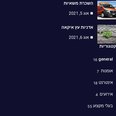
השכרת משאיות
אוג 5, 2021
אדניות עץ איקאה
אוג 6, 2021
וריות
genera
16
מנות
7
נטרנט
18
רועים
4
לי מקצוע
55