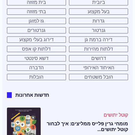
ביובית
בית מזוזה
בעל מקצוע
בתי מזוזה
גדרות
גז למזגן
גנרטור
גנרטורים
דירה ברמת גן
דירוג בעלי מקצוע
דלתות מהירות
דלתות קו אפס
דרושים
דשא סינטטי
האיחוד האירופי
הדברה
הובל משטחים
הובלות
חדשות אחרונות
קוטל יתושים
מומחי גרין פלייס ממליצים: איך לבחור
קוטל יתושים…