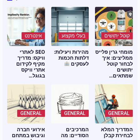
קוטל יתושים
בעלי מקצוע
אינטרנט
מומחי גרין פלייס
מהירות ויעילות:
SEO לאתרי
ממליצים: איך
דלתות חכמות
וויקס: מדריך
לבחור קוטל
לעסקים
מקיף לקידום
יתושים
אתרי וויקס
שמתאים…
בגוגל…
GENERAL
GENERAL
GENERAL
המדריך המלא
המרכיבים
אירועי חברה
לבחירת קבלן
הסודיים: מה
וגיבוש במתחם