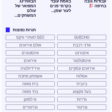
עבודות גובה
באמת עובד
הבאולינג
בחיפה
בקרמי פנים
המפואר של
לעור שמן…
עולם
המשחקים…
תגיות נפוצות
GUECHO
SEO לאתרי וויקס
אדני רכבת
אולם אירועים
אינטרנט
אינסטגרם
אינסטלטור
אירועים
אירועים עסקיים
אירידיולוגיה
אסלות
אשפתון מתכת
ביובית
בית מזוזה
בעל מקצוע
בתי מזוזה
גדרות
גז למזגן
גנרטור
גנרטורים