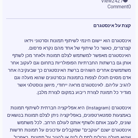
View
2427
Comment
0
קצת על אינסטגרם
אינסטגרם הוא יישום חינמי לשיתוף תמונות וסרטוני וידאו
קצרצרים, כאשר כל שיתוף של אחד מהם נקרא פרסום.
האינסטגרם מאפשר למשתמש לצלם תמונות ולאחר מכן לשתף
אותן גם ברשתות החברתיות הפופולריות בתחום וגם לעקוב אחר
משתמשים אחרים השוהים ברשת האינסטגרם כך שבעקיבה אחר
אדם מסוים תוכלו לצפות בתמונות ובסרטונים שהוא מעלה וגם
להגיב עליהם. לאינסטגרם מראה ייחודי, מיושן ונוסטלגי אשר
מגדיר כל תמונת לצורת ריבוע במקום לצורת מלבן.
אינסטגרם (Instagram) היא אפליקציה חברתית לשיתוף תמונות
באמצעות סמטארטפונים, באפליקציה ניתן לצלם תמונות בנושאים
שונים, לעצב אותם ולשתף אותם לעולם הרחב. לכל משתמש
אינסטגרם ישנם "עוקבים" שמקבלים עדכונים על תמונות חדשות
שהוא מעלה ויכולים לתת לו לייק או להגיב על תמונות. באפריל