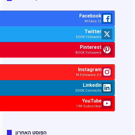
Facebook
1.5 M Fans
Twitter
500K Followers
Pinterest
800K Followers
Instagram
2.5 M Followers
Linkedin
200K Connects
YouTube
1.1M Subscriber
הפוסט האחרון