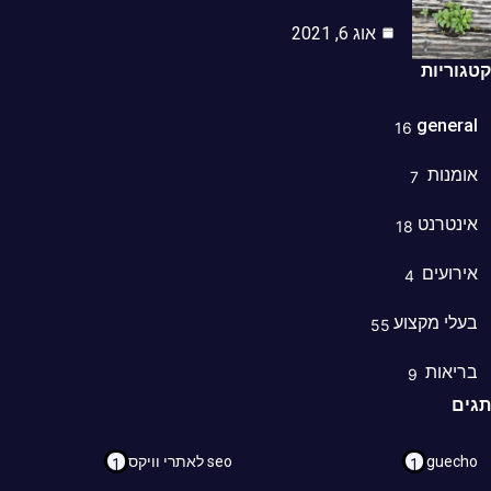
אוג 6, 2021
וריות
genera
16
מנות
7
נטרנט
18
רועים
4
לי מקצוע
55
ריאות
9
ם
guec
seo לאתרי וויקס
1
1