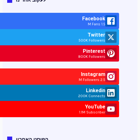
Facebook
1.5 M Fans
Twitter
500K Followers
Pinterest
800K Followers
Instagram
2.5 M Followers
Linkedin
200K Connects
YouTube
1.1M Subscriber
הפוסט האחרון