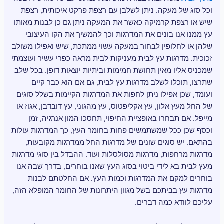
וכל סוג של מעקה. ניתן לשלבן עם רצפת פרקט איכותית, רצפת
שיש או רצפת קרמיקה כאשר את המעקה ניתן גם כן לבנות מאותו
עץ ממנו אנו בונים את המדרגות וכך להמשיך את הקו העיצובי
שלהן או לחלופין לבחור במעקה עשוי ממתכת, שיש ואפילו משולב
זכוכית. מדרגות עץ לבית מעניקות לבית מראה כפרי עשיר ועוצמתי
שמכניס אליו מאין תחושת חמימות וביתיות יוצאות דופן. בכל שלב
שתרצו, תוכלו לשלב מדרגות עץ לבית, גם אם הוא כבר קיים
ועומד, שכן אפילו ניתן לחפות את המדרגות הקיימות בשלל סוגים
של החל מעץ אלון, עץ אקליפטוס, עץ מהגוני, עץ דובדבן, אגוז או
מייפל. אם תבחרו באופציית החיפוי, תחסכו המון אנרגיה, זמן
וכסף שכן ככל שמשתמשים פחות בחומר העץ, כך המדרגות עולות
בהתאם. יש סוגים שונים של מדרגות החל ממדרגות מקובעות,
מדרגות מרחפות, מדרגות מסולסלות ועוד. ההבדל בין סוגי מדרגות
מעץ לבית בא לידי ביטוי בסוג העץ שאנו בוחרים, בדרך שבה אנו
בוחרים למקם את המדרגות וכמות העץ. אם החלטתם לבנות
מדרגות עץ בביתכם בשל מגוון היתרונות של החומר המופלא הזה,
עליכם לוודא כמה דברים.