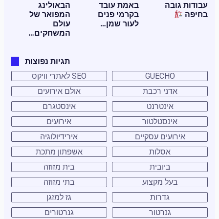
עבודות גובה
באמת עובד
הבאולינג
בחיפה
בקרמי פנים
המפואר של
לעור שמן…
עולם
המשחקים…
תגיות נפוצות
GUECHO
SEO לאתרי וויקס
אדני רכבת
אולם אירועים
אינטרנט
אינסטגרם
אינסטלטור
אירועים
אירועים עסקיים
אירידיולוגיה
אסלות
אשפתון מתכת
ביובית
בית מזוזה
בעל מקצוע
בתי מזוזה
גדרות
גז למזגן
גנרטור
גנרטורים