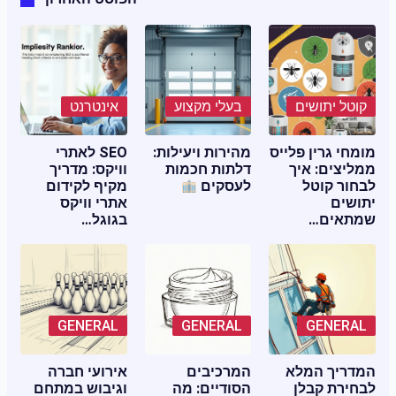
קוטל יתושים
בעלי מקצוע
אינטרנט
מומחי גרין פלייס
מהירות ויעילות:
SEO לאתרי
ממליצים: איך
דלתות חכמות
וויקס: מדריך
לבחור קוטל
לעסקים
מקיף לקידום
יתושים
אתרי וויקס
שמתאים…
בגוגל…
GENERAL
GENERAL
GENERAL
המדריך המלא
המרכיבים
אירועי חברה
לבחירת קבלן
הסודיים: מה
וגיבוש במתחם