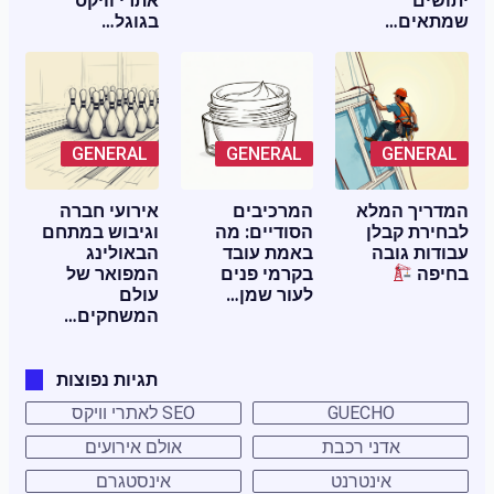
יתושים
אתרי וויקס
שמתאים…
בגוגל…
GENERAL
GENERAL
GENERAL
המדריך המלא
המרכיבים
אירועי חברה
לבחירת קבלן
הסודיים: מה
וגיבוש במתחם
עבודות גובה
באמת עובד
הבאולינג
בחיפה
בקרמי פנים
המפואר של
לעור שמן…
עולם
המשחקים…
תגיות נפוצות
GUECHO
SEO לאתרי וויקס
אדני רכבת
אולם אירועים
אינטרנט
אינסטגרם