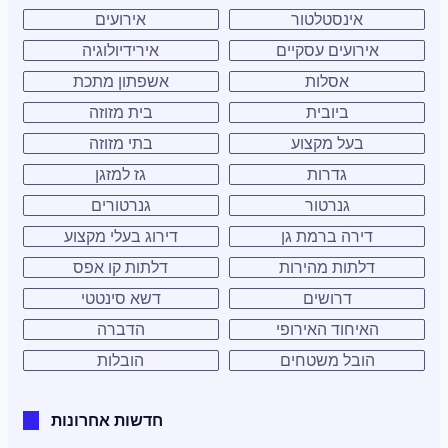
אינסטלטור
אירועים
אירועים עסקיים
אירידיולוגיה
אסלות
אשפתון מתכת
ביובית
בית מזוזה
בעל מקצוע
בתי מזוזה
גדרות
גז למזגן
גנרטור
גנרטורים
דירה ברמת גן
דירוג בעלי מקצוע
דלתות מהירות
דלתות קו אפס
דרושים
דשא סינטטי
האיחוד האירופי
הדברה
הובל משטחים
הובלות
חדשות אחרונות