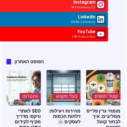
Instagram
2.5 M Followers
Linkedin
200K Connects
YouTube
1.1M Subscriber
הפוסט האחרון
קוטל יתושים
בעלי מקצוע
אינטרנט
מומחי גרין פלייס
מהירות ויעילות:
SEO לאתרי
ממליצים: איך
דלתות חכמות
וויקס: מדריך
לבחור קוטל
לעסקים
מקיף לקידום