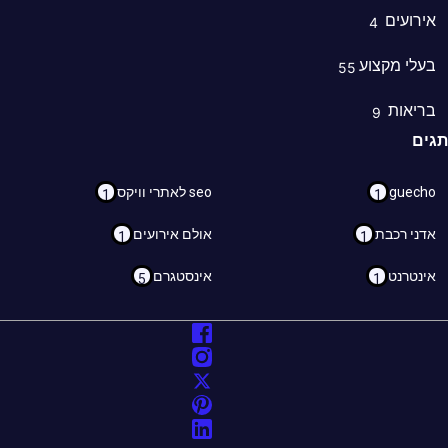
רועים
4
לי מקצוע
55
ריאות
9
ם
guec
seo לאתרי וויקס
1
1
ני רכבת
אולם אירועים
1
1
נטרנט
אינסטגרם
5
1