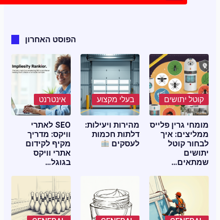
הפוסט האחרון
קוטל יתושים
בעלי מקצוע
אינטרנט
מומחי גרין פלייס
מהירות ויעילות:
SEO לאתרי
ממליצים: איך
דלתות חכמות
וויקס: מדריך
לבחור קוטל
לעסקים
מקיף לקידום
יתושים
אתרי וויקס
שמתאים…
בגוגל…