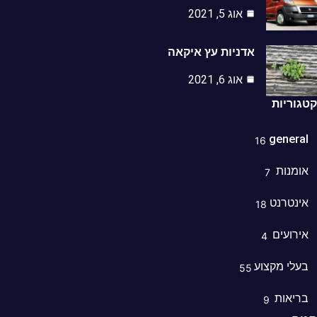
אוג 5, 2021
אדניות עץ איקאה
אוג 6, 2021
וריות
genera
16
מנות
7
נטרנט
18
רועים
4
לי מקצוע
55
ריאות
9