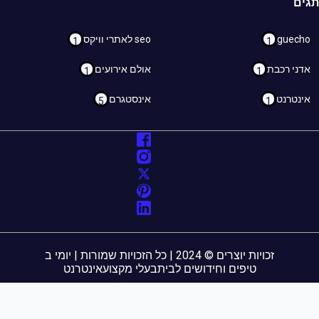
ם
guec
seo לאתרי וויקס
1
1
ני רכבת
אולם אירועים
1
1
נטרנט
אינסטגרם
5
1
זכויות יוצרים © 2024 | כל הזכויות שמורות | יומי ב
טיפים וחידושים לבית
בעלי מקצוע
אינטרנט