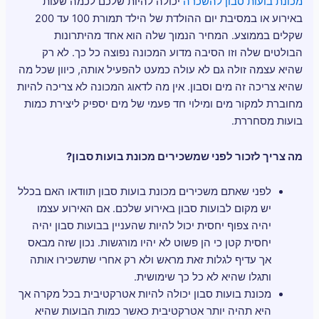
מכונת בועות סבון להשכרה
יכולה להיות שלכם לכמה שעות
באירוע או במסיבת יום ההולדת של הילד תמורת 100 עד 200
שקלים בממוצע. המחיר הנמוך שלה הוא אחד מהיתרונות
הבולטים שלה וזו הסיבה מדוע המכונה נפוצה כל כך. לא רק
שהיא עצמה זולה גם לא עולה כמעט להפעיל אותה, כיוון שכל מה
שהיא צריכה זה מים וסבון. אין מה לדאוג המכונה לא צריכה להיות
מחוברת למקור מים ומילוי חד פעמי של מים יספיק ליצירת כמות
בועות מסחררת.
מה צריך לזכור לפני שמשכירים מכונת בועות סבון?
לפני שאתם משכירים מכונת בועות סבון תוודאו האם בכלל
יש מקום לבועות סבון באירוע שלכם. אם האירוע עצמו
יהיה צפוף יחסית יכול להיות שהעניין בבועות סבון יהיה
יחסית קטן כי הן פשוט לא יהיו מורגשות. נכון שזה מבאס
אך עדיף לגלות זאת מראש ולא רק אחרי שתשכירו אותה
ותגלו שהיא לא כל כך שימושית.
מכונת בועות סבון יכולה להיות אטרקטיבית בכל מקרה אך
היא תהיה יותר אטרקטיבית כאשר כמות הבועות שהיא