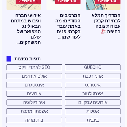
GENERAL
GENERAL
GENERAL
המדריך המלא
המרכיבים
אירועי חברה
לבחירת קבלן
הסודיים: מה
וגיבוש במתחם
עבודות גובה
באמת עובד
הבאולינג
בחיפה
בקרמי פנים
המפואר של
לעור שמן…
עולם
המשחקים…
תגיות נפוצות
GUECHO
SEO לאתרי וויקס
אדני רכבת
אולם אירועים
אינטרנט
אינסטגרם
אינסטלטור
אירועים
אירועים עסקיים
אירידיולוגיה
אסלות
אשפתון מתכת
ביובית
בית מזוזה