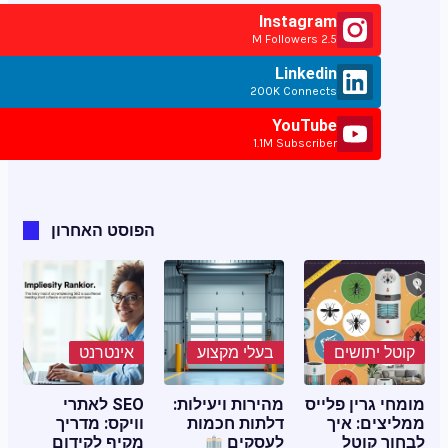
Instagram
2.5 M Followers
Linkedin
200K Connects
YouTube
1.1M Subscriber
הפוסט האחרון
קוטל יתושים
בעלי מקצוע
אינטרנט
מומחי גרין פלייס
מהירות ויעילות:
SEO לאתרי
ממליצים: איך
דלתות חכמות
וויקס: מדריך
לבחור קוטל
לעסקים
מקיף לקידום