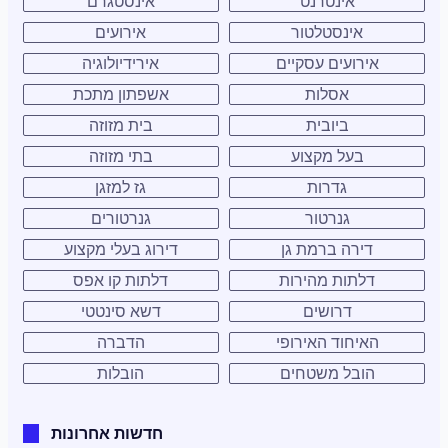
אינטרנט
אינסטגרם
אינסטלטור
אירועים
אירועים עסקיים
אירידיולוגיה
אסלות
אשפתון מתכת
ביובית
בית מזוזה
בעל מקצוע
בתי מזוזה
גדרות
גז למזגן
גנרטור
גנרטורים
דירה ברמת גן
דירוג בעלי מקצוע
דלתות מהירות
דלתות קו אפס
דרושים
דשא סינטטי
האיחוד האירופי
הדברה
הובל משטחים
הובלות
חדשות אחרונות