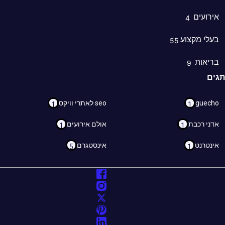
רועים
4
לי מקצוע
55
ריאות
9
ם
guec
seo לאתרי וויקס
1
1
ני רכבת
אולם אירועים
1
1
נטרנט
אינסטגרם
5
1