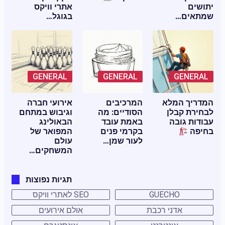
יתושים
אתרי וויקס
שמתאים…
בגוגל…
GENERAL
GENERAL
GENERAL
המדריך המלא
המרכיבים
אירועי חברה
לבחירת קבלן
הסודיים: מה
וגיבוש במתחם
עבודות גובה
באמת עובד
הבאולינג
בחיפה
בקרמי פנים
המפואר של
לעור שמן…
עולם
המשחקים…
תגיות נפוצות
GUECHO
SEO לאתרי וויקס
אדני רכבת
אולם אירועים