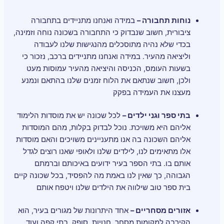
נוחות תחבורה –
במידה ואנחנו מתניידים בתחבורה
ציבורית, חשוב שנבדוק כי התחבורה בשכונה נוחה וזמינה,
בכדי שלא נהיה מתוסכלים מהנגישות שלנו לעבודה
וליציאה מהעיר. במידה ואנחנו מתניידים ברכב, נזכור כי
בשעות העומס, הכניסה והיציאה מהעיר עמוסות מעט
ולכן, חשוב שנתאם את הלוח זמנים שלנו בהתאם ונמנע
מעצנו את העמידה בפקק
בתי ספר וגני ילדים –
לכל שכונה יש את מוסדות הלימוד
אליהם היא משויכת. נוכל לבדוק בקלות, מהם המוסדות
אליהם השכונה בה אנו מתעניינים משויכים והאם מוסדות
אלו מתאימים לנו, לילדים שלנו ולאופי שאנו רוצים לגדל
אותם בו. בתי הספר בעיר ידועים באיכותם וברמתם
הגבוהה, כך שאין לנו באמת מה להפסיד, בכל שכונה קיים
בית ספר טוב שילווה את הילדים שלנו ויטפח אותם
אזורים מסחריים –
אחד היתרונות של מגורים בעיר, הוא
הקירבה למקומות מסחר, חנויות, סופק, בתי קפה ועוד.