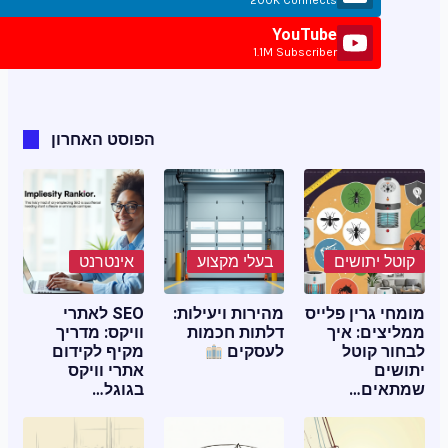
200K Connects
YouTube
1.1M Subscriber
הפוסט האחרון
קוטל יתושים
בעלי מקצוע
אינטרנט
מומחי גרין פלייס
מהירות ויעילות:
SEO לאתרי
ממליצים: איך
דלתות חכמות
וויקס: מדריך
לבחור קוטל
לעסקים
מקיף לקידום
יתושים
אתרי וויקס
שמתאים…
בגוגל…