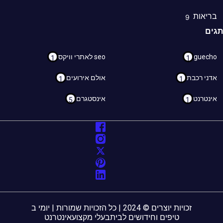
ריאות
9
ם
guec
seo לאתרי וויקס
1
1
ני רכבת
אולם אירועים
1
1
נטרנט
אינסטגרם
5
1
זכויות יוצרים © 2024 | כל הזכויות שמורות | יומי ב
טיפים וחידושים לבית
בעלי מקצוע
אינטרנט