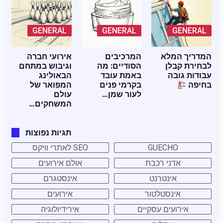
GENERAL
GENERAL
GENERAL
המדריך המלא
המרכיבים
אירועי חברה
לבחירת קבלן
הסודיים: מה
וגיבוש במתחם
עבודות גובה
באמת עובד
הבאולינג
בחיפה
בקרמי פנים
המפואר של
לעור שמן…
עולם
המשחקים…
תגיות נפוצות
GUECHO
SEO לאתרי וויקס
אדני רכבת
אולם אירועים
אינטרנט
אינסטגרם
אינסטלטור
אירועים
אירועים עסקיים
אירידיולוגיה