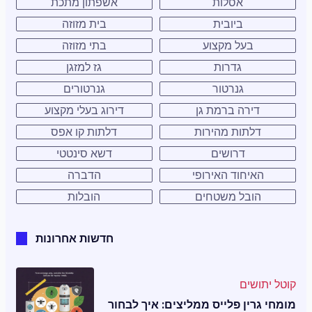
אסלות
אשפתון מתכת
ביובית
בית מזוזה
בעל מקצוע
בתי מזוזה
גדרות
גז למזגן
גנרטור
גנרטורים
דירה ברמת גן
דירוג בעלי מקצוע
דלתות מהירות
דלתות קו אפס
דרושים
דשא סינטטי
האיחוד האירופי
הדברה
הובל משטחים
הובלות
חדשות אחרונות
קוטל יתושים
מומחי גרין פלייס ממליצים: איך לבחור