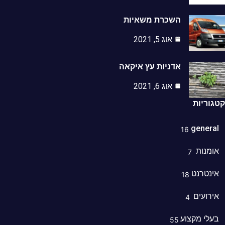
השכרת משאיות
אוג 5, 2021
אדניות עץ איקאה
אוג 6, 2021
וריות
genera
16
מנות
7
נטרנט
18
רועים
4
לי מקצוע
55