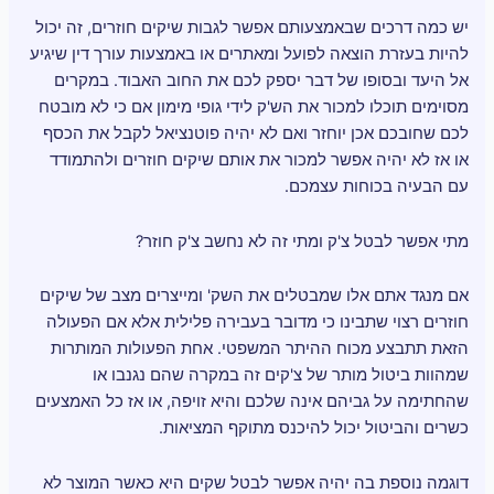
יש כמה דרכים שבאמצעותם אפשר לגבות שיקים חוזרים, זה יכול
להיות בעזרת הוצאה לפועל ומאתרים או באמצעות עורך דין שיגיע
אל היעד ובסופו של דבר יספק לכם את החוב האבוד. במקרים
מסוימים תוכלו למכור את הש'ק לידי גופי מימון אם כי לא מובטח
לכם שחובכם אכן יוחזר ואם לא יהיה פוטנציאל לקבל את הכסף
או אז לא יהיה אפשר למכור את אותם שיקים חוזרים ולהתמודד
עם הבעיה בכוחות עצמכם.
מתי אפשר לבטל צ'ק ומתי זה לא נחשב צ'ק חוזר?
אם מנגד אתם אלו שמבטלים את השק' ומייצרים מצב של שיקים
חוזרים רצוי שתבינו כי מדובר בעבירה פלילית אלא אם הפעולה
הזאת תתבצע מכוח ההיתר המשפטי. אחת הפעולות המותרות
שמהוות ביטול מותר של צ'קים זה במקרה שהם נגנבו או
שהחתימה על גביהם אינה שלכם והיא זויפה, או אז כל האמצעים
כשרים והביטול יכול להיכנס מתוקף המציאות.
דוגמה נוספת בה יהיה אפשר לבטל שקים היא כאשר המוצר לא