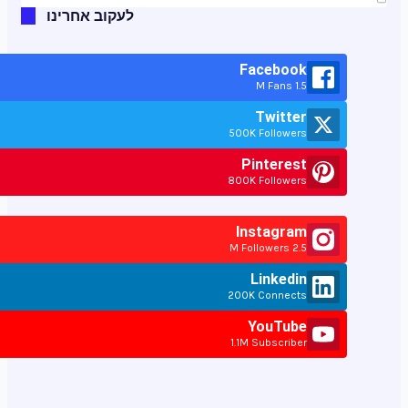
לעקוב אחרינו
Facebook
1.5 M Fans
Twitter
500K Followers
Pinterest
800K Followers
Instagram
2.5 M Followers
Linkedin
200K Connects
YouTube
1.1M Subscriber