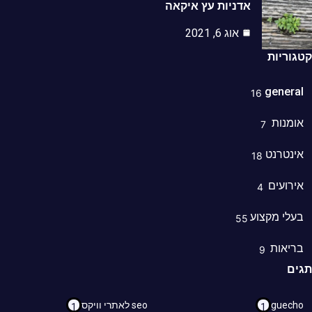
אדניות עץ איקאה
אוג 6, 2021
וריות
genera
16
מנות
7
נטרנט
18
רועים
4
לי מקצוע
55
ריאות
9
ם
guec
seo לאתרי וויקס
1
1