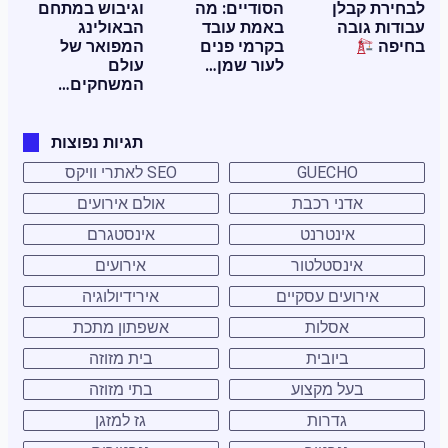
לבחירת קבלן
הסודיים: מה
וגיבוש במתחם
עבודות גובה
באמת עובד
הבאולינג
בחיפה
בקרמי פנים
המפואר של
לעור שמן…
עולם
המשחקים…
תגיות נפוצות
GUECHO
SEO לאתרי וויקס
אדני רכבת
אולם אירועים
אינטרנט
אינסטגרם
אינסטלטור
אירועים
אירועים עסקיים
אירידיולוגיה
אסלות
אשפתון מתכת
ביובית
בית מזוזה
בעל מקצוע
בתי מזוזה
גדרות
גז למזגן