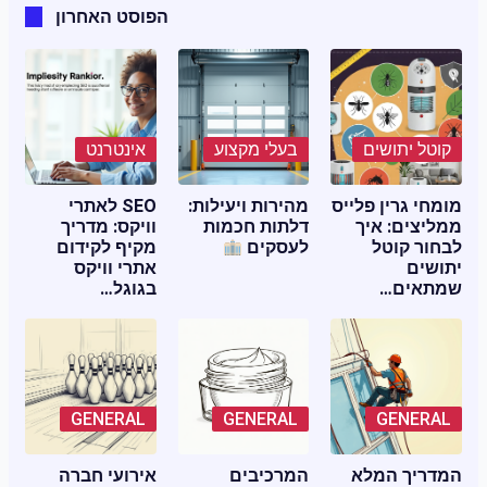
הפוסט האחרון
קוטל יתושים
בעלי מקצוע
אינטרנט
מומחי גרין פלייס
מהירות ויעילות:
SEO לאתרי
ממליצים: איך
דלתות חכמות
וויקס: מדריך
לבחור קוטל
לעסקים
מקיף לקידום
יתושים
אתרי וויקס
שמתאים…
בגוגל…
GENERAL
GENERAL
GENERAL
המדריך המלא
המרכיבים
אירועי חברה