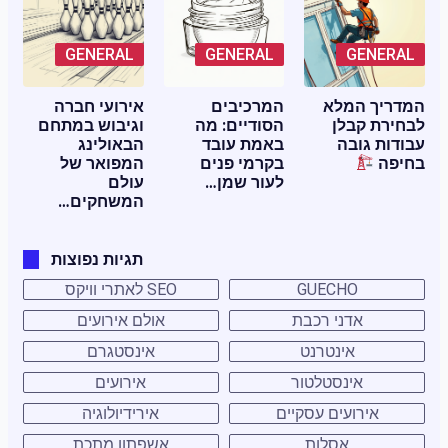
GENERAL
GENERAL
GENERAL
המדריך המלא
המרכיבים
אירועי חברה
לבחירת קבלן
הסודיים: מה
וגיבוש במתחם
עבודות גובה
באמת עובד
הבאולינג
בחיפה
בקרמי פנים
המפואר של
לעור שמן…
עולם
המשחקים…
תגיות נפוצות
GUECHO
SEO לאתרי וויקס
אדני רכבת
אולם אירועים
אינטרנט
אינסטגרם
אינסטלטור
אירועים
אירועים עסקיים
אירידיולוגיה
אסלות
אשפתון מתכת