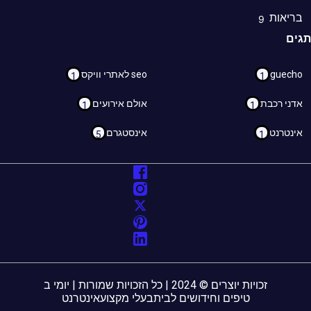
ריאות
9
ם
guec
seo לאתרי וויקס
1
1
ני רכבת
אולם אירועים
1
1
נטרנט
אינסטגרם
5
1
זכויות יוצרים © 2024 | כל הזכויות שמורות | יומי ב
טיפים וחידושים לבית
בעלי מקצוע
אינטרנט