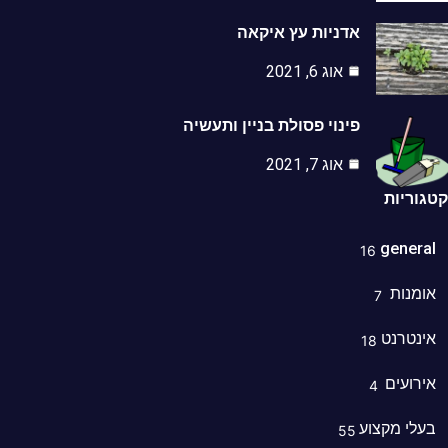
אדניות עץ איקאה
אוג 6, 2021
פינוי פסולת בניין ותעשיה
אוג 7, 2021
וריות
genera
16
מנות
7
נטרנט
18
רועים
4
לי מקצוע
55