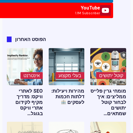
YouTube
1.1M Subscriber
הפוסט האחרון
קוטל יתושים
בעלי מקצוע
אינטרנט
מומחי גרין פלייס
מהירות ויעילות:
SEO לאתרי
ממליצים: איך
דלתות חכמות
וויקס: מדריך
לבחור קוטל
לעסקים
מקיף לקידום
יתושים
אתרי וויקס
שמתאים…
בגוגל…