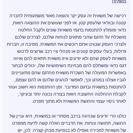
משאיות
רכישה של משאית זה עסק יקר והוצאה מאוד משמעותית לחברה
קטנה ובוודאי שלעסק קטן. אז לפני שעושים את ההוצאה הזאת,
כדאי ומומלץ להתנסות בדגמי משאיות שונים ולקבל החלטה
מושכלת על הדגם שהכי מתאים לנוחות שלכם, לצרכים שלכם
ולצרכי העסק שבגינו אתם רוכשים את המשאית. מסיבה זו, חברות
גדולות, בעלי עסקים קטנים או מנהלי ציי רכב שרוצים לרכוש
משאיות לעסק שהם ולא יודעים איזו משאית תתאים להם ואיזה
דגם כדאי ומשתלם להם מבחינת השימושיות שלו, יכולים לבחור
באפשרות המעולה של השכרת משאית מהדגם שהם מתעניינים
לגביו אצלנו במורגן וכך, לאפשר לנהגים שלהם או להם עצמם,
להתנסות במשאית ובדגם המדובר. זמן ההתנסות הוא חשוב ועוזר
לקבלת ההחלטה החשובה הזאת בצורה נכונה יותר ובעיקר,
לאחר ניסוי עצמי והרגשת המשאית ולא מתוך מפרט.
כולנו הרי יודעים שנהיגה ברכב מסחרי או במשאית, היא עניין של
הרגשה, תחושה ונוחות. את הדברים האלה קשה לדעת ממפרט
של משאיות למכירה ואפילו לא בנסיעת מבחן קצרה. לכן, יש